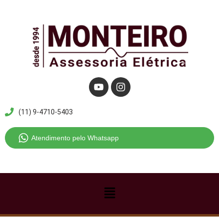
Pular
para
o
conteúdo
(11) 9-4710-5403
Atendimento pelo Whatsapp