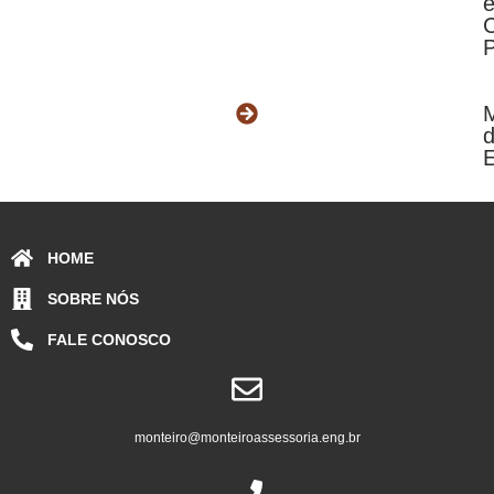
P
E
HOME
SOBRE NÓS
FALE CONOSCO
monteiro@monteiroassessoria.eng.br