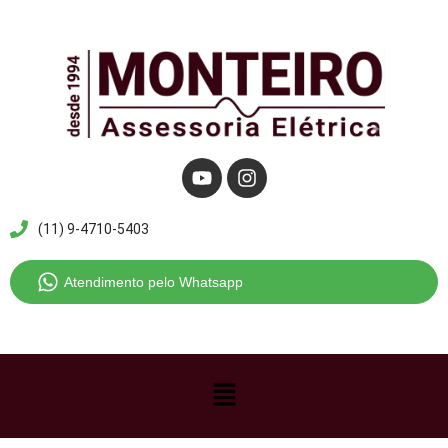
Pular
para
o
conteúdo
(11) 9-4710-5403
Atendimento pelo Whatsapp