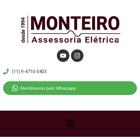
Pular
para
o
conteúdo
(11) 9-4710-5403
Atendimento pelo Whatsapp